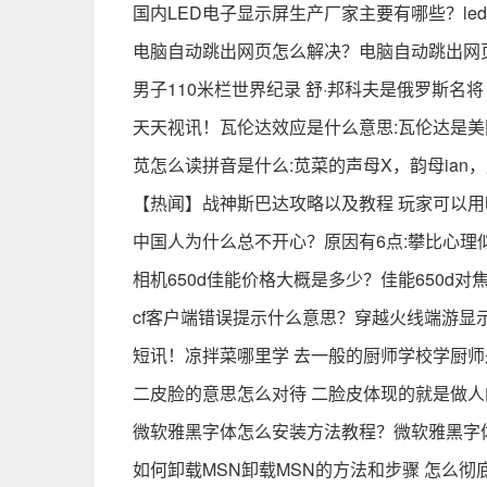
国内LED电子显示屏生产厂家主要有哪些？le
电脑自动跳出网页怎么解决？电脑自动跳出网
男子110米栏世界纪录 舒·邦科夫是俄罗斯名将
天天视讯！瓦伦达效应是什么意思:瓦伦达是
苋怎么读拼音是什么:苋菜的声母X，韵母ian，声
【热闻】战神斯巴达攻略以及教程 玩家可以
中国人为什么总不开心？原因有6点:攀比心理
相机650d佳能价格大概是多少？佳能650d对
cf客户端错误提示什么意思？穿越火线端游显
短讯！凉拌菜哪里学 去一般的厨师学校学厨
二皮脸的意思怎么对待 二脸皮体现的就是做人
微软雅黑字体怎么安装方法教程？微软雅黑字
如何卸载MSN卸载MSN的方法和步骤 怎么