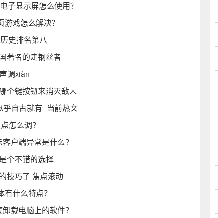
d电子显示屏怎么使用？
页游戏怎么解决？
 历史排名第八
美国著名的走钢丝者
调xiàn
用哪个键按钮来消灭敌人
似乎自古就有_当前热文
焦点怎么调？
示客户端异常是什么？
师是个不错的选择
的技巧了 焦点滚动
体有什么特点？
彻底卸载电脑上的软件？