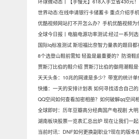
环球微动态丨【手慢无】618入手立省430元！Thi
世界动态:在线申请银行卡储蓄卡 重点介绍手
优酷视频网站打不开怎么办？手机优酷视频为
全球今日报丨电脑电源功率测试:经过一系列
国际iq标准测试 斯坦福比奈智力量表的题目都
8个选登山鞋前需知 轻盈是最重要的？防滑鞋
贾斯汀比伯的鞋介绍 贾斯汀比伯的御用潮鞋是
天天头条：10兆的网速是多少？带宽的统计单
快播：一天的安排计划表 如何寻找适合自己
QQ空间如何查看加密相册？如何破解qq空间
全球即时：历年豆瓣高分经典国产电视剧 大明
湖南板块股票一览表汇总出炉 现在让我们一起
当前时讯：DNF如何更换副职业?现在的版本