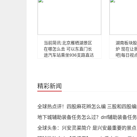
当前简讯:北京雁栖湖景区
湖南板块股
在哪怎么去 可以东直门长
炉 现在让
途汽车站乘坐936支路直达
吧|每日视
精彩新闻
全球热点评！四股麻花辫怎么编 三股和四股
地下城辅助装备任务怎么过？dnf辅助装备任
全球头条：兴安灵渠简介 是兴安最重要的景点