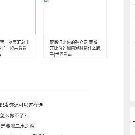
票一览表汇总出
贾斯汀比伯的鞋介绍 贾斯
我们一起来看看
汀比伯的御用潮鞋是什么牌
点
子|世界看点
编织发饰还可以这样选
务怎么做不了？
 是湘漓二水之源