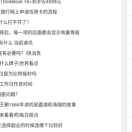
nkBook 16+到手仅4599元
机银行网上申请信用卡的流程
什么打不开了？
选择后，每一项的后面都会显示电量等级
有什么 当前速讯
底有必要吗？|快消息
什么牌子|世界看点
位是为比特每秒吗
的工作日作息时间
相册问题？
王朝1566年讲的是嘉靖和海瑞的故事
来看看吧|每日视点
在选择副业的时候选哪个比较好