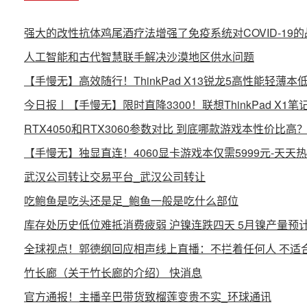
强大的改性抗体鸡尾酒疗法增强了免疫系统对COVID-19
人工智能和古代智慧联手解决沙漠地区供水问题
【手慢无】高效随行！ThinkPad X13锐龙5高性能轻薄本低
今日报丨【手慢无】限时直降3300！联想ThinkPad X1
RTX4050和RTX3060参数对比 到底哪款游戏本性价比高
【手慢无】独显直连！4060显卡游戏本仅需5999元-天天
武汉公司转让交易平台_武汉公司转让
吃鲍鱼是吃头还是足_鲍鱼一般是吃什么部位
库存处历史低位难抵消费疲弱 沪镍连跌四天 5月镍产量预计
全球视点！郭德纲回应相声线上直播：不拦着任何人 不适
竹长廊（关于竹长廊的介绍） 快消息
官方通报！主播辛巴带货致榴莲变贵不实_环球通讯