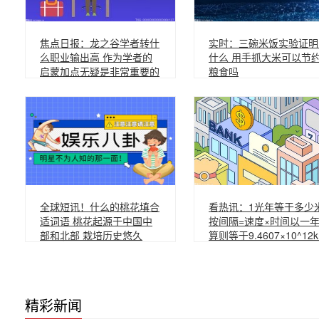
焦点日报：龙之谷学者转什
实时：三碗米饭实验证明
么职业输出高 作为学者的
什么 用手抓大米可以节
启蒙加点无疑是非常重要的
粮食吗
全球短讯！什么的桃花填合
看热讯：1光年等于多少
适词语 桃花起源于中国中
按间隔=速度×时间以一
部和北部 栽培历史悠久
算则等于9.4607×10^12
精彩新闻