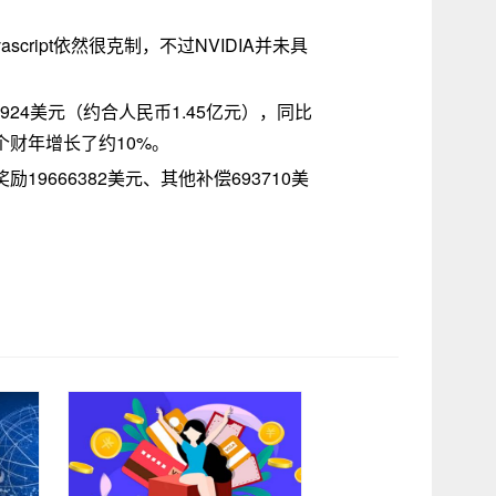
cript依然很克制，不过NVIDIA并未具
24美元（约合人民币1.45亿元），同比
上个财年增长了约10%。
19666382美元、其他补偿693710美