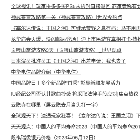
全球视讯！玩家拼多多买PS5未拆封直接退回 商家竟称有
神武苍穹攻略第一关（神武苍穹攻略）|世界今热点
《塞尔达传说：王国之泪》可继承荒野之息存档：马不用再
龙华庙会火爆，快闪邮局登场！沪上市民游客真相打卡-热
贡嘎山旅游攻略3天（贡嘎山旅游攻略）_世界观点
日本演员批准员工《王国之泪》出差申请：我也去了
中华电信品牌介绍（中华电信）
中国品牌日丨多个新品牌“首秀” 彰显新疆发展活力
IU经纪公司否认其歌曲抄袭 将采取法律手段应对|焦点热议
云隐寺在哪里（层云隐去月当头打一字）
全球观天下！速通玩家狂喜！《塞尔达传说：王国之泪》下
天天观点：中国人的平均寿命2023（中国人的平均寿命201
段祺瑞像银元价格（2023年05月12日）