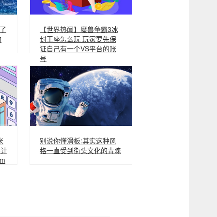
了
【世界热闻】魔兽争霸3冰
约
封王座怎么玩 玩家要先保
证自己有一个VS平台的账
号
米
别说你懂滑板:其实这种风
年计
格一直受到街头文化的青睐
km