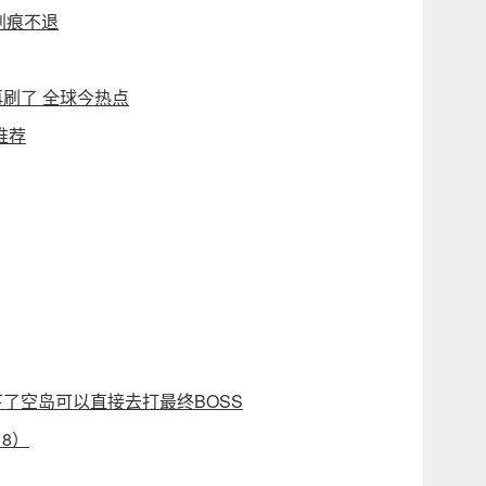
划痕不退
刷了 全球今热点
推荐
了空岛可以直接去打最终BOSS
8）