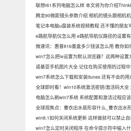
联想r61系列电脑怎么样 本文将为你介绍Think
腾龙90微距镜头参数介绍 相机的镜头跟相机
笔记本电脑u盘装系统视频教程 还不懂的朋友
e路航导航仪怎么用 e路航导航仪路径的设置
微速讯：惠普816墨盒多少钱该怎么用 教你
win7怎么把ie设置为默认浏览器？这两种设
诺基亚手机图片大全 记住在购买使用的过程
win7系统怎么下载和安装itunes 还有不会
全球即时看！win10系统激活密钥/激活码大
电脑怎么刷win7系统 系统配置和激活过程应
全球观焦点：曹衣出水是形容什么_曹衣出水
win8.1如何关闭系统更新 这样做就可以禁止自动
win7怎么定时关闭程序 在命令提示符中输入