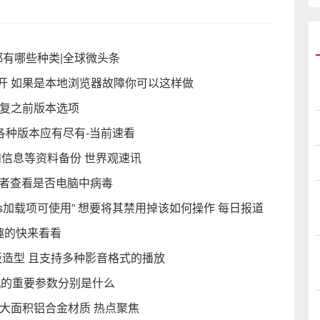
都有哪些种类|全球微头条
法打开 如果是本地浏览器故障你可以这样做
恢复之前版本选项
钥等各种版本应有尽有-当前速看
和信息等资料备份 世界观速讯
用者查看是否电脑中病毒
ing class加载项可使用” 想要将其禁用掉该如何操作 每日报道
兴趣的快来看看
板造型 且支持多种影音格式的播放
机的重要参数分别是什么
用大面积铝合金材质 热点聚焦