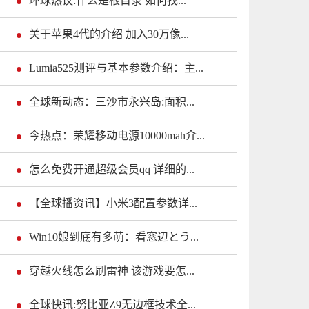
环球热议:什么是根目录 如何找...
关于苹果4代的介绍 加入30万像...
Lumia525测评与基本参数介绍：主...
全球新动态：三沙市永兴岛:面积...
今热点：荣耀移动电源10000mah介...
怎么免费开通超级会员qq 详细的...
【全球播资讯】小米3配置参数详...
Win10娘到底有多萌：看窓辺とう...
穿越火线怎么刷雷神 该游戏要怎...
全球快讯:努比亚Z9无边框技术全...