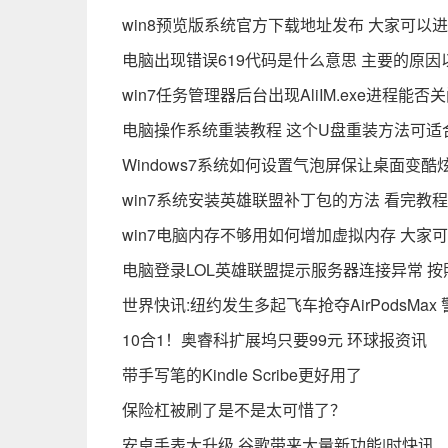
win8预览版系统官方下载地址发布 大家可以
电脑出现错误619代码是什么意思 主要的原
win7任务管理器后台出现AliIM.exe进程能否关
电脑操作系统重装教程 这个U盘重装方法可适
Windows7系统如何设置气泡屏保让桌面变
win7系统安装英雄联盟补丁包的方法 看完教
win7电脑内存不够用如何增加虚拟内存 大家
电脑登录LOL英雄联盟提示服务器连接异常 
世界快讯:纽约发生多起飞车抢夺AirPodsMa
10合1！奥睿科扩展坞只要99元 环球报资讯
带手写笔的Kindle Scribe更好用了
保险杠被刷了是不是太可惜了？
安卓手表大升级 谷歌带来大量新功能|时快讯