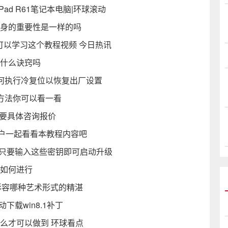
Pad R61笔记本电脑|环球滚动
机身的重要性是一样的吗
可以学习这个教程视频 今日热讯
有什么诀窍吗
如何执行冷复位以恢复出厂设置
置方法你可以看一看
中要具体咨询报价
的用户一起看看本教程内容吧
全 只要输入这些密钥即可启动升级
该如何进行
形容哪种艺术形式的精湛
下载win8.1补丁
什么才可以做到 环球看点