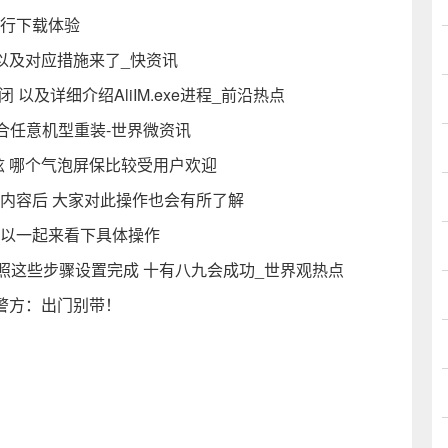
进行下载体验
因以及对应措施来了_快资讯
闭 以及详细介绍AliIM.exe进程_前沿热点
合任意机型重装-世界微资讯
酷炫 哪个气泡屏保比较受用户欢迎
程内容后 大家对此操作也会有所了解
可以一起来看下具体操作
按照这些步骤设置完成 十有八九会成功_世界观热点
x 警方：出门别带！