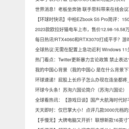
世界消息！老板坐奔驰 联手思科带来在线会议
【环球时快讯】中柏EZbook S5 Pro简评：1
2023款欧拉好猫电车上市，售价12.98-16.58
每日热讯!RTX4060和RTX3070打成平手？
全球热议:无需在配置上急功近利 Windows 
热门看点：Twitter更新暴力言论政策 禁止表达
我的中国心背景（我的中国心 是在什么背景
环球速递！屁股上长疖子怎么办现在连坐都疼
环球今头条！苏洵六国论简介（苏洵六国论）
全球看热讯：【游戏日谈】国产大航海时代好
天天即时：仅巴掌大小！点评几款3000元档的
【手慢无】大牌电脑又开折！联想新款16英寸Thi