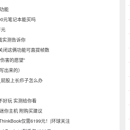
功能
500元笔记本能买吗
万元
游戏实测告诉你
11关闭这俩功能可直提帧数
“伤害的愿望”
下写出来的）
_屁股上长疖子怎么办
不好玩 实测给你看
迷你主机 附购买建议
nkBook仅需6199元！|环球关注