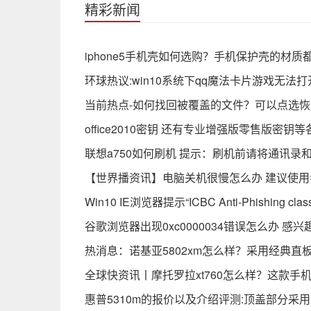
精彩新闻
iphone5手机壳如何选购？手机保护壳的材质
环球热议:win10系统下qq魔法卡片游戏无
当前热点-如何找回被覆盖的文件？可以点选
office2010密钥 还有专业增强版零售版密
联想a750如何刷机 提示：刷机前请将通讯录
【世界播资讯】电脑关机很慢怎么办 建议使
Win10 IE浏览器提示“ICBC Anti-Phish
谷歌浏览器出现0xc0000034错误怎么办 感
热消息：诺基亚5802xm怎么样？采用经典直
全球快资讯丨摩托罗拉xt760怎么样？这款手
惠普5310m的报价以及介绍评测:顶盖部分采