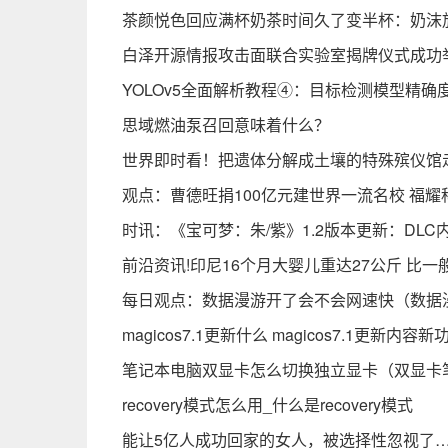
茶颜悦色回应满杯奶茶时间久了变半杯：奶沫
白泽开源情报攻击面联合实验室揭牌仪式成功
YOLOv5全面解析教程④：目标检测模型精确
思域燃油泵召回意味着什么？
世界即时看！把遗体分解成土壤的特殊殡仪馆
观点：曹德旺捐100亿元建世界一流名校 福耀
时讯：《宝可梦：朱/紫》1.2版本更新：DLC
前沿资讯!印尼16个月大婴儿重达27公斤 比一
每日观点：数据漫游开了会不会网速快（数据
magicos7.1更新什么 magicos7.1更新内
笔记本电脑双显卡怎么切换独立显卡（双显卡
recovery模式怎么用_什么是recovery模式
能让5亿人成功回家的女人，被选择性忽视了