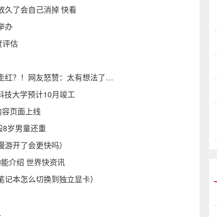
放久了会自己消掉 快看
举办
度评估
走红？！网友怒赞：太有想法了…
科技大学预计10月竣工
内容页面上线
般8岁男童还重
漫游开了会更快吗）
容新功能介绍 世界快资讯
笔记本怎么切换到独立显卡）
…