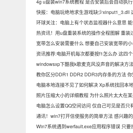
4g u盘装win7系统教程 是否安装后会自动执
快报：电脑玩绝地求生游戏缺少xinput1_3.d
环球关注：电脑上有个状态监视器什么意思 能
热资讯！用u盘重装系统的操作全程图解 重装
宽带怎么安装需要什么 想要自己安装宽带的小
资讯推荐:电脑开机每次都要按f1怎么办 这四
windowsxp下酷我k歌麦克风没声音的解决
教你区分DDR1 DDR2 DDR3内存条的方法
电脑本地连接不见了如何解决 Xp系统找回本
照片压缩大小的详细教程 为什么照片太大在
电脑怎么设置QQ空间访问 仅自己可见是否只
通讯！win7打开信使服务的简单方法 感兴趣
Win7系统遇到werfault.exe应用程序错