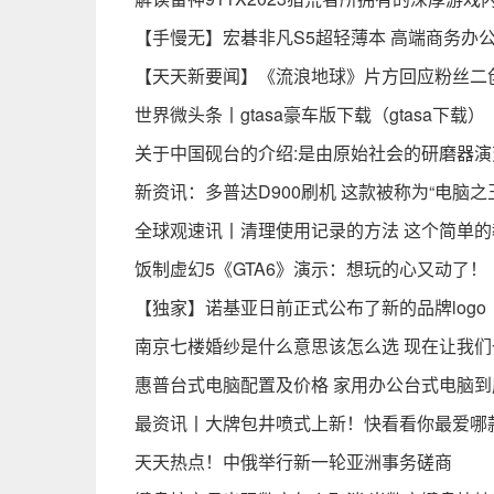
【手慢无】宏碁非凡S5超轻薄本 高端商务办公 
【天天新要闻】《流浪地球》片方回应粉丝二
世界微头条丨gtasa豪车版下载（gtasa下载）
关于中国砚台的介绍:是由原始社会的研磨器演
新资讯：多普达D900刷机 这款被称为“电脑
全球观速讯丨清理使用记录的方法 这个简单
饭制虚幻5《GTA6》演示：想玩的心又动了！
【独家】诺基亚日前正式公布了新的品牌logo
南京七楼婚纱是什么意思该怎么选 现在让我们
惠普台式电脑配置及价格 家用办公台式电脑到
最资讯丨大牌包井喷式上新！快看看你最爱哪
天天热点！中俄举行新一轮亚洲事务磋商