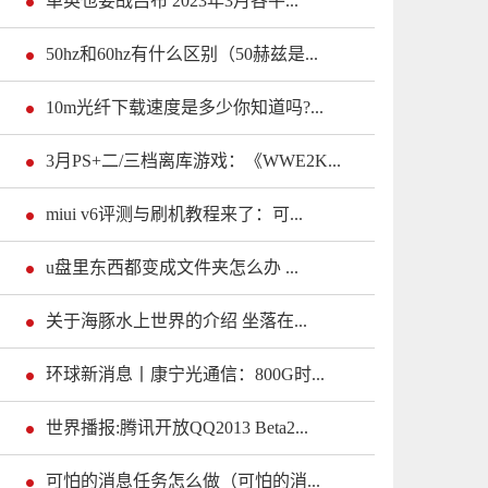
单英也要战吕布 2023年3月各平...
50hz和60hz有什么区别（50赫兹是...
10m光纤下载速度是多少你知道吗?...
3月PS+二/三档离库游戏：《WWE2K...
miui v6评测与刷机教程来了：可...
u盘里东西都变成文件夹怎么办 ...
关于海豚水上世界的介绍 坐落在...
环球新消息丨康宁光通信：800G时...
世界播报:腾讯开放QQ2013 Beta2...
可怕的消息任务怎么做（可怕的消...