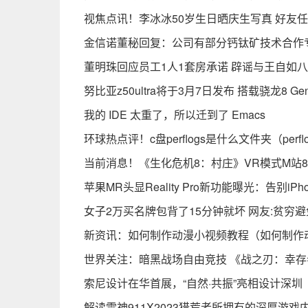
视焦点讯！李冰冰50岁生日晒庆生写真 好友
金信诺董秘回复：公司有部分钙钛矿技术合作
董明珠回应员工1人1套房承诺 辟谣与王自如八
努比亚z50ultra将于3月7日发布 搭载骁龙8 G
我的 IDE 太重了，所以迁到了 Emacs
环球热点评！c盘perflogs是什么文件夹（perf
当前消息！《生化危机8：村庄》VR模式M站8
苹果MR头显Reality Pro新功能曝光：告别iPho
女子2万买名牌包背了15分钟就坏 网友:贫穷避
新资讯：如何制作动漫小视频教程（如何制作
世界关注：暗黑战场自由竞技 《战之刃：幸
索尼设计在华首展，“自然·共振”亮相设计深圳
解读雷神911X2023猎荒者所拥有的深厚游戏