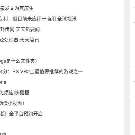
任泉发文为其庆生
专利，但目前未应用于商用 全球视讯
卦传闻 天天新要闻
en2处理器-天天简讯
logs是什么文件夹）
4分：PS VR2上最值得推荐的游戏之一
ne
免烦恼|快播报
动漫小视频）
存者》全平台预约开启！
内功