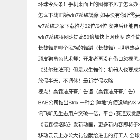
环球今头条！手机桌面上的图标不见了怎么办
怎么下载正版win7系统镜像 如果没有你所需要
w7系统之家下载推荐32位/64位 安装后还能
win7系统将网速提高50倍加快上网速度 这
长鼓舞是哪个民族的舞蹈（长鼓舞）-世界热点
顽皮狗角色艺术师：开发者再没有借口忽视黑
《艾尔登法环》但是双生舞伶：机器人也要成
放假半天，不调休！最新拼假攻略
视点！高露洁牙膏广告语（高露洁牙膏广告）
BAE公司推出Strix 一种会“蹲地”方便运输的X-w
讯飞听见生态用户突破一亿，平台+赛道双发
《诺森德塔防》发新动画，更多新内容即将于3
移动云云上办公大礼包献给进击的打工人 全球