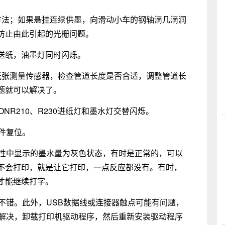
方法；如果悬挂连续供墨，向滑动小车的钢轴滴几滴润
防止由此引起的光栅问题。
30送纸，油墨灯同时闪烁。
纸张测量传感器，检查管道长度是否合适，调整管道长
题就可以解决了。
ONR210、R230进纸灯和墨水灯交替闪烁。
件复位。
属性中显示的墨水量为灰色状态，有时是正常的，可以
不会打印，就是让它打印，一点反应都没有。有时，
才能继续打字。
不错。此外，USB数据线或连接器触点可能有问题，
能解决，卸载打印机驱动程序，然后重新安装驱动程序