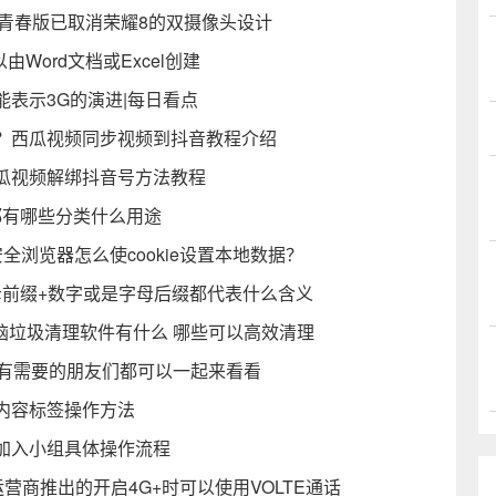
8青春版已取消荣耀8的双摄像头设计
Word文档或Excel创建
何能表示3G的演进|每日看点
？西瓜视频同步视频到抖音教程介绍
瓜视频解绑抖音号方法教程
线都有哪些分类什么用途
0安全浏览器怎么使cookie设置本地数据？
母前缀+数字或是字母后缀都代表什么含义
电脑垃圾清理软件有什么 哪些可以高效清理
何解决 有需要的朋友们都可以一起来看看
内容标签操作方法
加入小组具体操作流程
营商推出的开启4G+时可以使用VOLTE通话