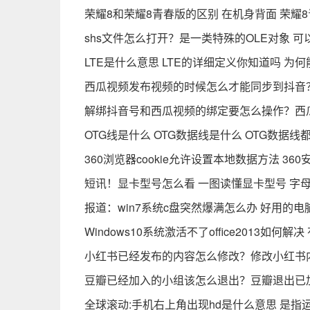
荣耀8和荣耀8青春版的区别 在机身背面 荣耀
shs文件怎么打开？是一类特殊的OLE对象 可以由
LTE是什么意思 LTE的详细定义你知道吗 为
西瓜视频发布视频的时候怎么才能同步到抖音
解绑抖音号和西瓜视频的绑定要怎么操作？西
OTG线是什么 OTG数据线是什么 OTG数据
360浏览器cookie允许设置本地数据方法 36
短讯！显卡型号怎么看 一图读懂显卡型号 字
报道：win7系统c盘突然爆满怎么办 好用的
Windows10系统激活不了office2013如
小红书已经发布的内容怎么修改？修改小红书
豆瓣已经加入的小组该怎么退出？豆瓣退出已
全球滚动:手机右上角出现hd是什么意思 是指运