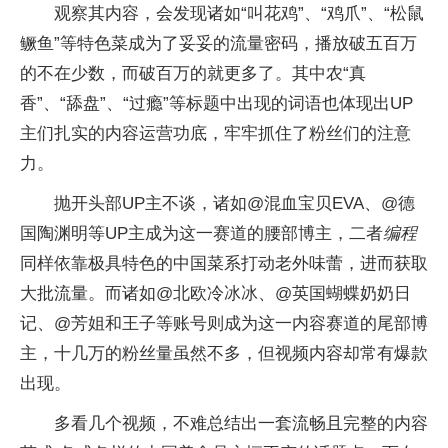
观察其内容，会发现诸如“叫花鸡”、“鸡爪”、“松鼠
鳜鱼”等特色菜成为了妥妥的流量密码，播放破五百万
的不在少数，而破百万的就更多了。其中农“真
香”、“舔盘”、“过瘾”等标题中出现的词语也体现出UP
主们扎实的内容运营功底，牢牢抓住了粉丝们的注意
力。
抛开头部UP主不谈，诸如@混血宝贝EVA、@德
国陶渊明等UP主成为这一赛道的腰部博主，二者
编程
同样依靠极具特色的中国菜系打动老外味蕾，进而获取
大批流量。而诸如@北欧冷冰冰、@英国蝴蝶奶奶日
记、@芳姐和王子等账号则成为这一内容赛道的尾部博
主，十几万的粉丝量虽然不多，但视频内容却常有爆款
出现。
多看几个视频，不难总结出一套流畅且完整的内容