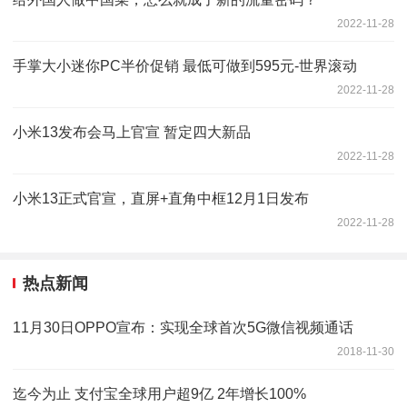
2022-11-28
手掌大小迷你PC半价促销 最低可做到595元-世界滚动
2022-11-28
小米13发布会马上官宣 暂定四大新品
2022-11-28
小米13正式官宣，直屏+直角中框12月1日发布
2022-11-28
热点新闻
11月30日OPPO宣布：实现全球首次5G微信视频通话
2018-11-30
迄今为止 支付宝全球用户超9亿 2年增长100%