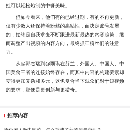
姓可以轻松炮制的中餐美味。
但如今看来，他们有的已经过期，有的不再更新，
仅有少数人还保持着粉丝的高粘性，而决定账号发展
的，始终是自我求变不断跟进最新最热的内容趋势，继
而调整产出视频的内容方向，最终抓牢粉丝们的注意
力。
从@郭杰瑞到@雨琪在芬兰，外国人、中国人、中
国美食三者的连接始终存在，而其中内容的构建要素却
变得更加复杂和多元，这也复合当下观众们对于短视频
的要求，那便是更创新与更猎奇。
推荐内容
给外国人做中国菜，怎么就成了新的流量密码？