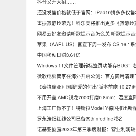
抖音又开大招……
还没发售价格就低于官网：iPad10拼多多仅售3
重振寂静岭荣光！科乐美将推出更多《寂静岭
网易云好友邀请听歌提示音怎么关 听歌提示音
苹果（AAPL.US）官宣下周一发布iOS 16.
中国移动日赚3.61亿
Windows 11文件管理器标签页功能存BUG
微软电脑管家在海外开启公测：官方御用清理
《泰拉瑞亚》国服“爱的付出”版本前瞻 10.27
不用开盖 AMD锐龙7000打磨0.8mm：温度直
上海工厂做不了！特斯拉Model Y德国推出
罗永浩细红线公司已备案thinredline域名
诺基亚披露2022年第三季度财报：营业利润