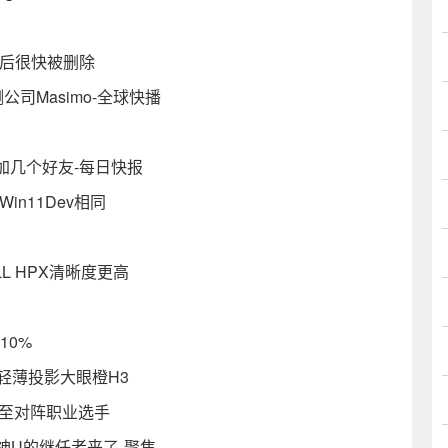
发出后很快被删除
公司Masimo-全球快播
加几个好友-每日快报
Win11Dev相同
L HPX清晰度更高
10%
轻薄投影大眼橙H3
长至对阵职业选手
戏神U的继任者来了-聚焦