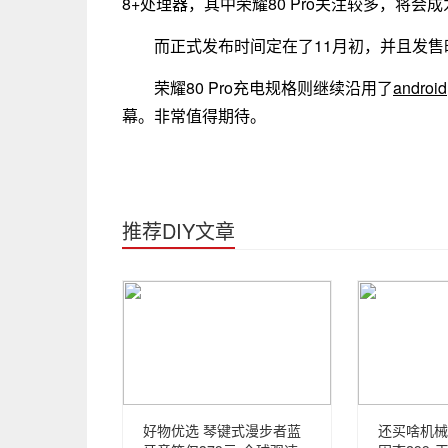
8+处理器，其中荣耀80 Pro关注较多，将
而正式发布时间定在了11月初，并且发
荣耀80 Pro充电规格则继续沿用了
android
幕。非常值得期待。
推荐DIY文章
好物优选 琴键式漫步者蓝
还买啥机械