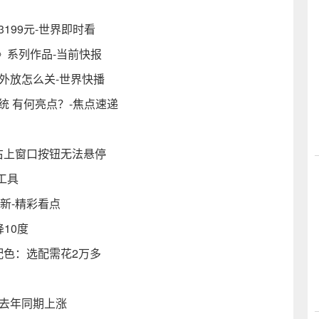
199元-世界即时看
》系列作品-当前快报
外放怎么关-世界快播
1系统 有何亮点？-焦点速递
：右上窗口按钮无法悬停
工具
更新-精彩看点
降10度
新配色：选配需花2万多
较去年同期上涨