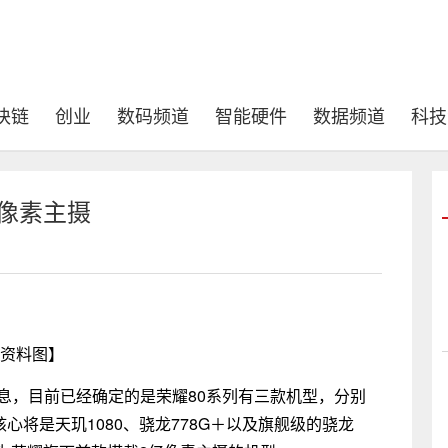
块链
创业
数码频道
智能硬件
数据频道
科技
亿像素主摄
资料图】
息，目前已经确定的是荣耀80系列有三款机型，分别
应的核心将是天玑1080、骁龙778G＋以及旗舰级的骁龙