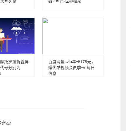
天天热头条
器299元-世界独家
摩托罗拉折叠屏
百度网盘svip年卡178元，
代号分别为
赠优酷视频会员季卡-每日
s
信息
今热点