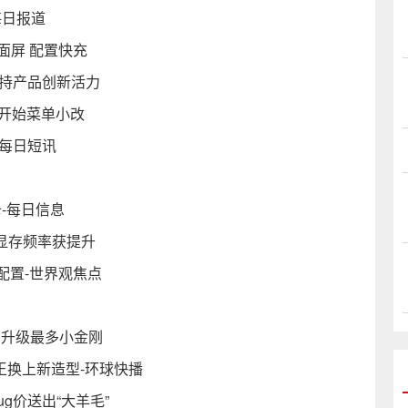
每日报道
面屏 配置快充
保持产品创新活力
 开始菜单小改
-每日短讯
卡-每日信息
变 显存频率获提升
配置-世界观焦点
其为升级最多小金刚
王换上新造型-环球快播
ug价送出“大羊毛”