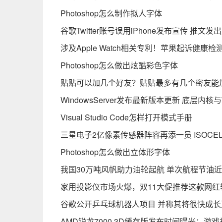
Photoshop怎么制作拟人字体
谷歌Twitter账号误用iPhone发布宣传 推文
涉及Apple Watch相关专利！苹果起诉健康检测
Photoshop怎么做出炫酷彩色字体
贴贴可以加几个好友？贴贴最多有几个密友能
WindowsServer发布最新版本更新 底层内核与
Visual Studio Code怎样打开模式手册
三星电子2亿像素传感器阵容再添一员 ISOCEL
Photoshop怎么做出立体形字体
我国30万吨风帆助力油轮起航 单次航程节油近
家用投影仪市场火爆，双11大促推荐这款网红
谷歌公开乒乓球机器人项目 并称其将很快成
AMD锐龙7000 3D缓存版发布时间曝光：游