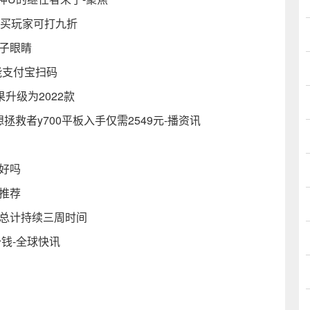
周购买玩家可打九折
孩子眼睛
还能支付宝扫码
果升级为2022款
想拯救者y700平板入手仅需2549元-播资讯
好吗
推荐
 总计持续三周时间
少钱-全球快讯