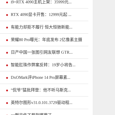
i9+RTX 4090主机上架：35999元...
RTX 4090显卡开售：12999元起 ...
有能力却拒不履行 恒大恒驰新能...
荣耀80 Pro曝光：年底发布 2亿像素主摄
日产中国一张图引网友联想 GTR...
智能肛珠作弊案反转：19岁小将告...
DxOMark评iPhone 14 Pro屏幕素...
“侃爷”猛批拜登：他不听马斯克...
英特尔图形v31.0.101.3729驱动程...