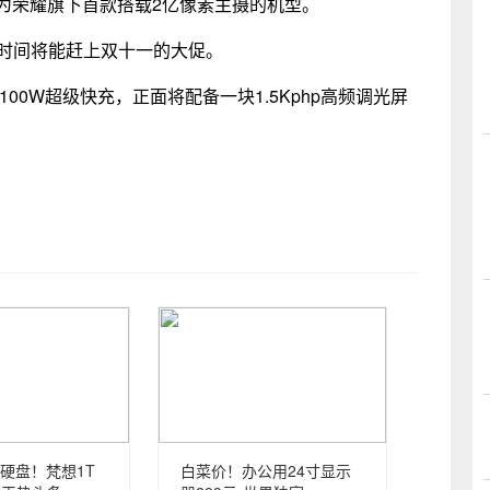
会成为荣耀旗下首款搭载2亿像素主摄的机型。
售时间将能赶上双十一的大促。
100W超级快充，正面将配备一块1.5Kphp高频调光屏
硬盘！梵想1T
白菜价！办公用24寸显示