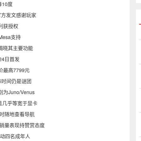
降10度
 官方发文感谢玩家
利获授权
加Mesa支持
一一揭晓其主要功能
24日首发
价最高7799元
上市时间仍是谜团
uno/Venus
 且几乎等宽于显卡
随时随地查看导航
其销量表现持赞赏态度
载动四名成年人