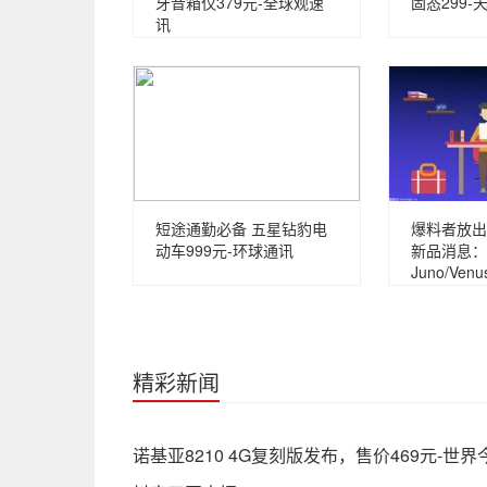
牙音箱仅379元-全球观速
固态299-
讯
短途通勤必备 五星钻豹电
爆料者放出
动车999元-环球通讯
新品消息：
Juno/Venu
精彩新闻
诺基亚8210 4G复刻版发布，售价469元-世界