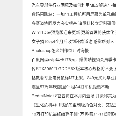
汽车零部件行业困境及如何利用MES解决？-
数码闲聊站：一加11工程机所用屏幕为单孔曲
多赛道协同发力夯实根基 追觅科技立足科研
Win11Dev预览版迎来更新 更新管理将获优化
女子捐10元4个月后收到还款道谢 感觉帮对人
Photoshop怎么制作倒计时海报
百度网盘svip年卡178元，赠优酷视频会员季
传RTX3060Ti GDDR6X版本核心规格将不
拯救者专业电竞鼠标M7上架，249元买到毕业
震旦57周年庆|震旦91租A4打印机钜惠不断
RedmiNote12官宣将在本月内登场 并豪称
《生化危机4》原版VS重制版角色对比：艾达
13万打印机最终结算不到1万 昨晚11·11首销B