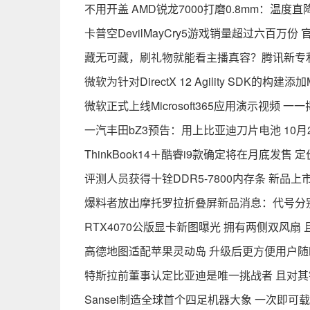
不用开盖 AMD锐龙7000打磨0.8mm：温度直
卡普空DevilMayCry5游戏销量超过六百万份
藏无可藏，刷礼物就能看主播真容？腾讯新专
微软为针对DirectX 12 Agility SDK的构建添
微软正式上线Microsoft365应用演示视频 
一汽丰田bZ3预告：用上比亚迪刀片电池 10月
ThinkBook14＋酷睿i9款确定将在月底发售 定
评测人员获得十铨DDR5-7800内存条 新品
爆料者放出摩托罗拉折叠屏新品消息：代号分别为J
RTX4070公版显卡新图曝光 拥有两侧双风扇
高德地图适配苹果灵动岛 升级后更方便用户
特斯拉前董事认定比亚迪是唯一挑战者 且对
Sansei制造全球首个四足机器大象 一次即可