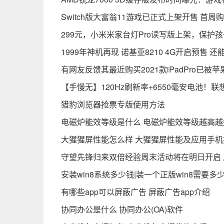
Switch版大富翁11游戏已正式上架开售 首
299元，小米米家台灯Pro读写版上架，保护
1999年神机再现 诺基亚8210 4G开启预售 
有网友反馈其最近购买2021款iPadPro已被苹
【手慢无】120Hz刷新率+6550毫安电池！联
猎豹浏览器抢票专版使用方法
电磁炉能效等级是什么 电磁炉能效等级越高越
大猩猩屏性能怎么样 大猩猩屏性能及应用手机
守望先锋归来双倍经验周末活动将在明日开启
安装win8系统多少钱|装一个正版win8需要多
有哪些app可以屏蔽广告 屏蔽广告app介绍
协同办公是什么 协同办公(OA)软件