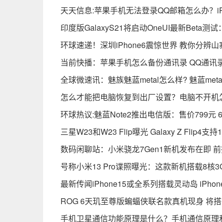
天天信息:苹果手机无法登录QQ邮箱怎么办？i
印度版GalaxyS21将启动OneUI最新Beta
环球速递！深圳iPhone6震惊世界 教你分辨山寨
当前快播：苹果手机怎么备份通讯录 QQ通讯录
全球微速讯：魅族魅蓝metal怎么样? 魅蓝met
怎么才能把电脑恢复到出厂设置？电脑不开机
环球热议:魅蓝Note2推出电信版：售价799元 
三星W23和W23 Flip曝光 Galaxy Z Flip4
数码闲聊站：小米骁龙7Gen1新机发布在即 
号称小米13 Pro谍照曝光：这款新机搭载8核3
最新传闻iPhone15或全系列搭载灵动岛 iPh
ROG 6天玑至尊版蝙蝠侠联名款真机现身 将搭
手机卫星通信功能原理是什么？手机通信原理