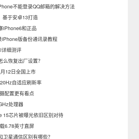
Phone不能登录QQ邮箱的解决方法
测试：基于安卓13打造
iPhone6和正品
iPhone版备份通讯录教程
al详细测评
怎么恢复出厂设置？
6月12日全国上市
支持120Hz自适应刷新率
前摄配置更有看点
GHz处理器
one 15芯片被曝光依旧区别对待
载6.78英寸直屏
和卫星通信区别有哪些？