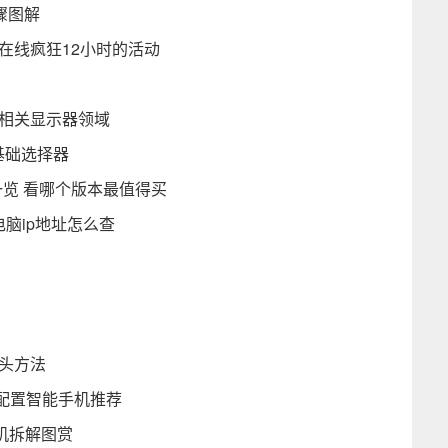
骤图解
在线疯狂12小时的活动
入相关显示器领域
-基础选择器
一览 看哪个版本最值得买
电脑ip地址怎么查
】
头方法
配置智能手机推荐
3真机拆解图赏